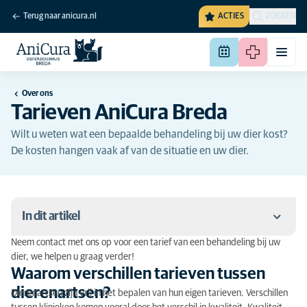
Terug naar anicura.nl
ACTIES
ZOEKEN
Over ons
Tarieven AniCura Breda
Wilt u weten wat een bepaalde behandeling bij uw dier kost?
De kosten hangen vaak af van de situatie en uw dier.
In dit artikel
Neem contact met ons op voor een tarief van een behandeling bij uw
Waarom verschillen tarieven tussen dierenartsen?
dier, we helpen u graag verder!
Waarom verschillen tarieven tussen
Up-to-date kennis: verwijzing bijna nooit nodig
dierenartsen?
Dierenartsen zijn vrij in het bepalen van hun eigen tarieven. Verschillen