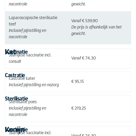
nacontrole
gewicht.
Laparoscopische sterilisatie
Vanaf € 539,90
teef
De prijs is afhankelijk van het
Inclusief pijnstilling en
gewicht.
nacontrole
Kat
Vaccinatie
Jaarlijkse vaccinatie incl.
Vanaf € 74,30
consult
Castratie
Castratie kater
€ 95,15
Inclusief pijnstilling en nazorg
Sterilisatie
Sterilisatie poes
Inclusief pijnstilling en
€ 219,25
nacontrole
Konijn
Vaccinatie
Jaarlijkse vaccinatie incl.