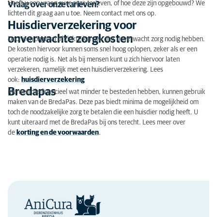
Heeft u een vraag over onze tarieven, of hoe deze zijn opgebouwd? We
Vraag over onze tarieven?
lichten dit graag aan u toe. Neem contact met ons op.
Huisdierverzekering voor
onverwachte zorgkosten
Door een ongeval of ziekte kan uw dier onverwacht zorg nodig hebben.
De kosten hiervoor kunnen soms snel hoog oplopen, zeker als er een
operatie nodig is. Net als bij mensen kunt u zich hiervoor laten
verzekeren, namelijk met een huisdierverzekering. Lees
ook:
huisdierverzekering
Bredapas
Mensen die financieel wat minder te besteden hebben, kunnen gebruik
maken van de BredaPas. Deze pas biedt minima de mogelijkheid om
toch de noodzakelijke zorg te betalen die een huisdier nodig heeft. U
kunt uiteraard met de BredaPas bij ons terecht. Lees meer over
de
korting en de voorwaarden
.