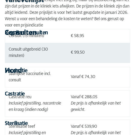
Tarievenlijst
We houden deze tarievenlijst met zorg bij, maar bij uitzondering kan het
zijn dat prijzen in de kliniek iets afwijken. De prijzen in de kliniek zijn dan
altijd leidend. Deze prijslijst is voor het laatst geupdate in januari 2026.
Wenst u voor een behandeling de kosten te weten? Bel ons gerust op
voor een prijsindicatie
Consulten
Reguliere consulten
Consult (15 minuten)
€ 58,95
Consult uitgebreid (30
€ 99,50
minuten)
Hond
Vaccinatie
Jaarlijkse vaccinatie incl.
Vanaf € 74,30
consult
Castratie
Castratie reu
Vanaf € 288,05
Inclusief pijnstilling, nacontrole
De prijs is afhankelijk van het
en kraag (indien nodig)
gewicht.
Sterilisatie
Sterilisatie teef
Vanaf € 539,90
Inclusief pijnstilling en
De prijs is afhankelijk van het