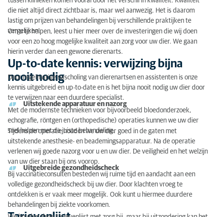
tussen klinieken komen vooral door het verschil in kwaliteit. Kwaliteit
Tarievenlijst
die niet altijd direct zichtbaar is, maar wel aanwezig. Het is daarom
lastig om prijzen van behandelingen bij verschillende praktijken te
Consulten
vergelijken.
Om u te helpen, leest u hier meer over de investeringen die wij doen
Hond
voor een zo hoog mogelijke kwaliteit aan zorg voor uw dier. We gaan
hierin verder dan een gewone dierenarts.
Kat
Up-to-date kennis: verwijzing bijna
nooit nodig
Door regelmatige nascholing van dierenartsen en assistenten is onze
Konijn
kennis uitgebreid en up-to-date en is het bijna nooit nodig uw dier door
te verwijzen naar een duurdere specialist.
Onderzoeken
Uitstekende apparatuur en nazorg
Met de modernste technieken voor bijvoorbeeld bloedonderzoek,
Huisdierverzekering voor onverwachte zorgkosten
echografie, röntgen en (orthopedische) operaties kunnen we uw dier
snel helpen met de juiste behandeling.
Tijdens de operatie houden we uw dier goed in de gaten met
Bredapas
uitstekende anesthesie- en beademingsapparatuur. Na de operatie
verlenen wij goede nazorg voor u en uw dier. De veiligheid en het welzijn
van uw dier staan bij ons voorop.
Uitgebreide gezondheidscheck
Bij vaccinatieconsulten besteden wij ruime tijd en aandacht aan een
volledige gezondheidscheck bij uw dier. Door klachten vroeg te
ontdekken is er vaak meer mogelijk. Ook kunt u hiermee duurdere
behandelingen bij ziekte voorkomen.