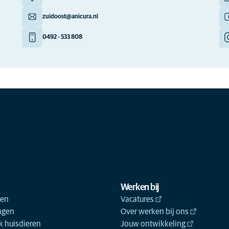
zuidoost@anicura.nl
0492 - 533 808
Werken bij
ken
Vacatures
ngen
Over werken bij ons
 huisdieren
Jouw ontwikkeling