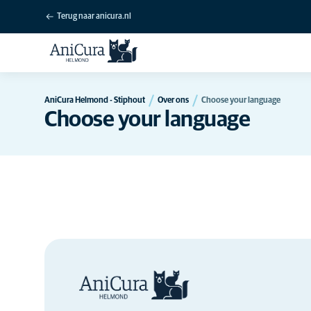
Terug naar anicura.nl
AniCura Helmond - Stiphout
Over ons
Choose your language
Choose your language