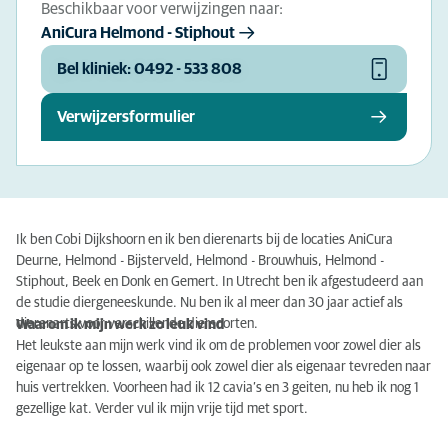
Beschikbaar voor verwijzingen naar:
AniCura Helmond - Stiphout
Bel kliniek: 0492 - 533 808
Verwijzersformulier
Ik ben Cobi Dijkshoorn en ik ben dierenarts bij de locaties AniCura
Deurne, Helmond - Bijsterveld, Helmond - Brouwhuis, Helmond -
Stiphout, Beek en Donk en Gemert. In Utrecht ben ik afgestudeerd aan
de studie diergeneeskunde. Nu ben ik al meer dan 30 jaar actief als
dierenarts voor verschillende diersoorten.
Waarom ik mijn werk zo leuk vind
Het leukste aan mijn werk vind ik om de problemen voor zowel dier als
eigenaar op te lossen, waarbij ook zowel dier als eigenaar tevreden naar
huis vertrekken. Voorheen had ik 12 cavia’s en 3 geiten, nu heb ik nog 1
gezellige kat. Verder vul ik mijn vrije tijd met sport.