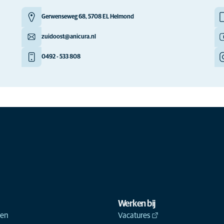
Gerwenseweg 68, 5708 EL Helmond
zuidoost@anicura.nl
0492 - 533 808
Werken bij
ken
Vacatures