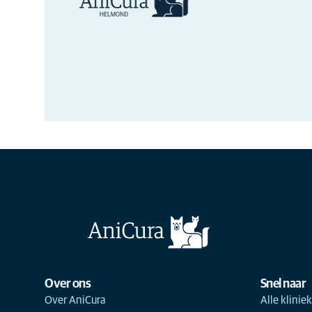
Over ons
Snel naar
Over AniCura
Alle klinie