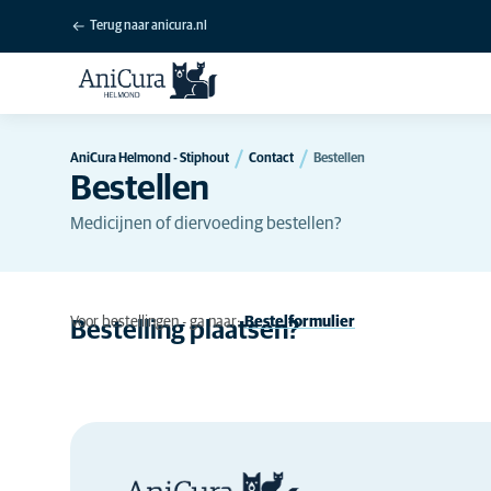
Terug naar anicura.nl
AniCura Helmond - Stiphout
Contact
Bestellen
Bestellen
Medicijnen of diervoeding bestellen?
Voor bestellingen - ga naar:
Bestelformulier
Bestelling plaatsen?