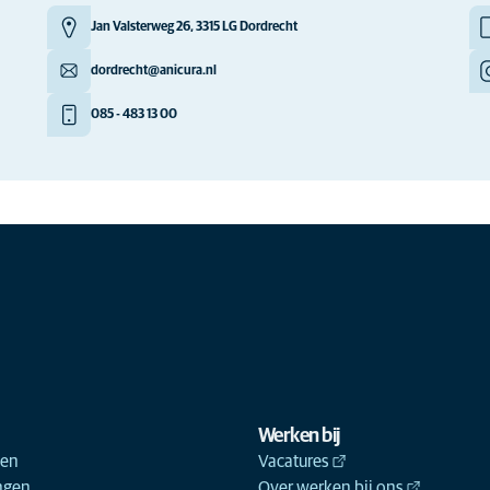
Jan Valsterweg 26, 3315 LG Dordrecht
dordrecht@anicura.nl
085 - 483 13 00
Werken bij
ken
Vacatures
ngen
Over werken bij ons