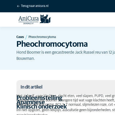
Terug naar anicura.nl
Cases
Pheochromocytoma
Pheochromocytoma
Hond Boomer is een gecastreerde Jack Russel reu van 12 
Bouwman.
In dit artikel
Niet zichzelf, vage klachten, slecht eten, veel slapen, PUPD, veel g
Probleemstelling
Eigenaar meldt dat Boomer al langere tijd wat vage klachten heeft
Anamnese
Probleemstelling
Alert maar wel wat rustig, BCS 3, T normaal, slijmvliezen roze, cvt
Klinisch onderzoek
lnn niet opgezet, geen nekpijn, auscultatie geen bijzonderheden, st
Anamnese