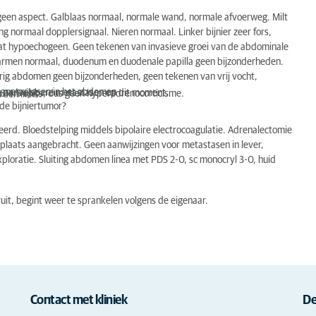
geen aspect. Galblaas normaal, normale wand, normale afvoerweg. Milt
g normaal dopplersignaal. Nieren normaal. Linker bijnier zeer fors,
ol wat hypoechogeen. Geen tekenen van invasieve groei van de abdominale
 Darmen normaal, duodenum en duodenale papilla geen bijzonderheden.
rig abdomen geen bijzonderheden, geen tekenen van vrij vocht,
re metastasen in het abdomen
een aanwijsbare metastasen op dit moment.
 3 4.5 units, dus geen hyperadrenocorticisme.
rden links.
de bijniertumor?
teerd. Bloedstelping middels bipolaire electrocoagulatie. Adrenalectomie
eplaats aangebracht. Geen aanwijzingen voor metastasen in lever,
ploratie. Sluiting abdomen linea met PDS 2-0, sc monocryl 3-0, huid
it, begint weer te sprankelen volgens de eigenaar.
Contact met kliniek
De