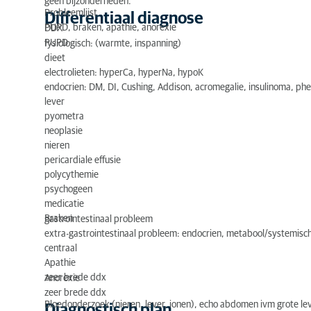
geen bijzonderheden.
Probleemlijst
Differentiaal diagnose
Klinisch onderzoek
PUPD, braken, apathie, anorexie
DDX
PUPD
fysiologisch: (warmte, inspanning)
Differentiaal diagnose
dieet
electrolieten: hyperCa, hyperNa, hypoK
Diagnostisch plan
endocrien: DM, DI, Cushing, Addison, acromegalie, insulinoma, 
lever
Laboratorium uitslagen
pyometra
Aanvullende diagnostiek
neoplasie
nieren
Diagnose
pericardiale effusie
polycythemie
Behandelplan
psychogeen
medicatie
Behandeling
Braken
gastrointestinaal probleem
extra-gastrointestinaal probleem: endocrien, metabool/systemisch
Postoperatieve beeldvorming
centraal
Apathie
Resultaat
zeer brede ddx
Anorexie
zeer brede ddx
Bloedonderzoek (nieren, lever, ionen), echo abdomen ivm grote lev
Diagnostisch plan