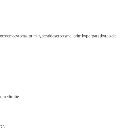
pheochromocytoma, prim hyperaldoseronisme, prim hyperparathyreoidie
, medicatie
er.