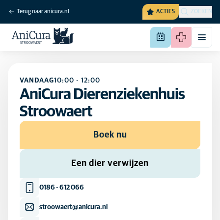
Terug naar anicura.nl
ACTIES
ZOEKEN
VANDAAG
10:00
-
12:00
AniCura Dierenziekenhuis
Stroowaert
Boek nu
Een dier verwijzen
0186 - 612 066
stroowaert@anicura.nl