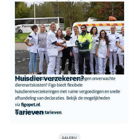
Huisdier verzekeren?
Wil je jouw huisdier goed verzekeren tegen onverwachte
dierenartskosten? Figo biedt flexibele
huisdierenverzekeringen met ruime vergoedingen en snelle
afhandeling van declaraties. Bekijk de mogelijkheden
via
figopet.nl
.
Tarieven
Bekijk hier
onze tarieven
.
GALERIJ