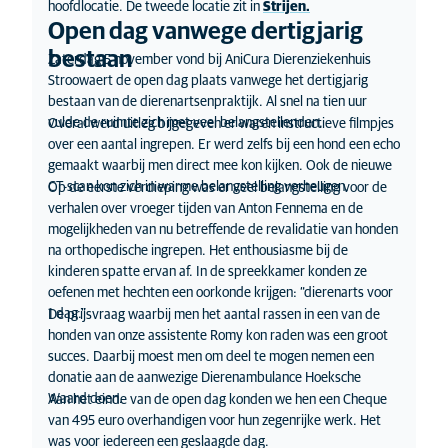
hoofdlocatie. De tweede locatie zit in
Strijen.
Open dag vanwege dertigjarig
bestaan
Zaterdag 5 november vond bij AniCura Dierenziekenhuis
Stroowaert de open dag plaats vanwege het dertigjarig
bestaan van de dierenartsenpraktijk. Al snel na tien uur
vulde de ruimte zich met veel belangstellenden.
Overal werd uitleg bijgegeven er waren instructieve filmpjes
over een aantal ingrepen. Er werd zelfs bij een hond een echo
gemaakt waarbij men direct mee kon kijken. Ook de nieuwe
CT-scan kon zich in warme belangstelling verheugen.
Op de eerste verdieping was er veel belangstelling voor de
verhalen over vroeger tijden van Anton Fennema en de
mogelijkheden van nu betreffende de revalidatie van honden
na orthopedische ingrepen. Het enthousiasme bij de
kinderen spatte ervan af. In de spreekkamer konden ze
oefenen met hechten een oorkonde krijgen: “dierenarts voor
1 dag.”
De prijsvraag waarbij men het aantal rassen in een van de
honden van onze assistente Romy kon raden was een groot
succes. Daarbij moest men om deel te mogen nemen een
donatie aan de aanwezige Dierenambulance Hoeksche
Waard doen.
Aan het einde van de open dag konden we hen een Cheque
van 495 euro overhandigen voor hun zegenrijke werk. Het
was voor iedereen een geslaagde dag.