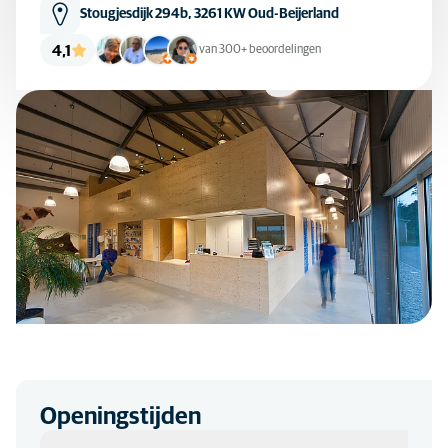
Stougjesdijk 294b, 3261 KW Oud-Beijerland
4,1
van 300+ beoordelingen
Openingstijden