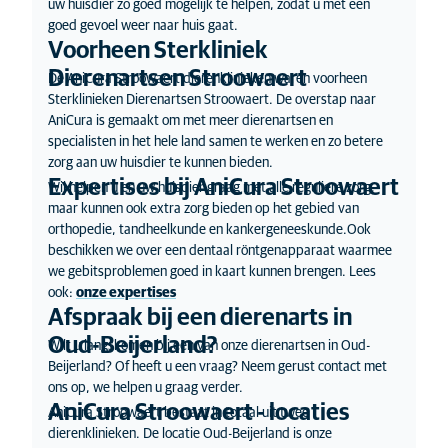
uw huisdier zo goed mogelijk te helpen, zodat u met een
goed gevoel weer naar huis gaat.
Voorheen Sterkliniek
Dierenartsen Stroowaert
De AniCura Stroowaert dierenklinieken waren voorheen
Sterklinieken Dierenartsen Stroowaert. De overstap naar
AniCura is gemaakt om met meer dierenartsen en
specialisten in het hele land samen te werken en zo betere
zorg aan uw huisdier te kunnen bieden.
Expertises bij AniCura Stroowaert
Wij helpen u en uw huisdier graag met alle reguliere zorg,
maar kunnen ook extra zorg bieden op het gebied van
orthopedie, tandheelkunde en kankergeneeskunde.Ook
beschikken we over een dentaal röntgenapparaat waarmee
we gebitsproblemen goed in kaart kunnen brengen. Lees
ook:
onze expertises
Afspraak bij een dierenarts in
Oud-Beijerland?
Wilt u langskomen bij een van onze dierenartsen in Oud-
Beijerland? Of heeft u een vraag? Neem gerust contact met
ons op, we helpen u graag verder.
AniCura Stroowaert - locaties
AniCura Stroowaert bestaat in totaal uit twee
dierenklinieken. De locatie Oud-Beijerland is onze