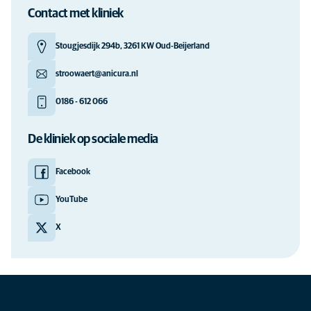
Contact met kliniek
Stougjesdijk 294b, 3261 KW Oud-Beijerland
stroowaert@anicura.nl
0186 - 612 066
De kliniek op sociale media
Facebook
YouTube
X