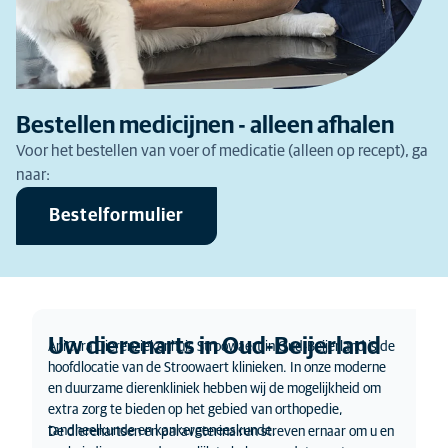
Bestellen medicijnen - alleen afhalen
Voor het bestellen van voer of medicatie (alleen op recept), ga
naar:
Bestelformulier
Uw dierenarts in Oud-Beijerland
AniCura Dierenziekenhuis Stroowaert in Oud-Beijerland is de
hoofdlocatie van de Stroowaert klinieken. In onze moderne
en duurzame dierenkliniek hebben wij de mogelijkheid om
extra zorg te bieden op het gebied van orthopedie,
tandheelkunde en kankergeneeskunde.
De dierenartsen en paraveterinairen streven ernaar om u en