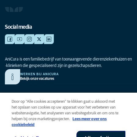
Social media
AniCura is een familiebedrijf van toonaangevende dierenziekenhuizen en
-klinieken die gespecialiseerd zijn in gezelschapsdieren.
WERKEN BIJ ANICURA
Bekijk onze vacatures
Privacy
Door op “Alle cookies accepteren” te klikken gaat u akkoord met
Algemene voorwaarden
het opslaan van cookies op uw apparaat voor het verbeteren van
websitenavigatie, het analyseren van websitegebruik en om ons te
Cookies
helpen bij onze marketingprojecten.
Lees meer over ons
Toegankelijkheid
cookiebeleid
Global Human Rights