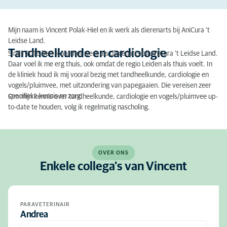
Mijn naam is Vincent Polak-Hiel en ik werk als dierenarts bij AniCura ‘t
Leidse Land.
Tandheelkunde en cardiologie
Sinds 2016 ben ik aan het werk als dierenarts bij AniCura ‘t Leidse Land.
Daar voel ik me erg thuis, ook omdat de regio Leiden als thuis voelt. In
de kliniek houd ik mij vooral bezig met tandheelkunde, cardiologie en
vogels/pluimvee, met uitzondering van papegaaien. Die vereisen zeer
specifieke kennis en zorg.
Om mijn kennis over tandheelkunde, cardiologie en vogels/pluimvee up-
to-date te houden, volg ik regelmatig nascholing.
OVER ONS
Enkele collega's van Vincent
PARAVETERINAIR
Andrea