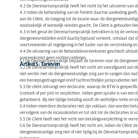
4.2 De Dierenartsenpraktijk heeft het recht bij het uitvoeren van
4.3 Indien de behandeling van de Patiënt daartoe aanleiding geeft,
aan de Cliënt, de toegang tot de locatie waar de diergeneeskundi
noodzakelijk of wenselijk worden geacht. De Cliënt is gehouden hi
4.3 In het geval de Dierenartsenpraktijk betrokken is bij de verkoo
diergeneesmiddelen en/of daarbij bijstand verleent, ontslaat dat d
voortvloeiende uit regelgeving in het kader van de verstrekking 
4.4 De uitvoering van de Behandelovereenkomst geschiedt uitslui
overeenkomst geen rechten ontlenen.
5.1 De Dierenartsenpraktijk bepaalt de tarieven voor de diergenee
Artikel 5: Tarieven
5.2 De Dierenartsenpraktijk heeft het recht om voorafgaand aan d
niet eerder met de diergeneeskundige zorg aan te vangen dan nadat
een beroepsgedragsregel en/of tuchtrechtelijke jurisprudentie niet
5.3 De cliënt ontvangt een declaratie, waarop de BTW is gespecific
(contant of per pin) te verplichten. Indien geen sprake is van een 
gehanteerd. Bij niet tijdige betaling wordt de wettelijke rente en 
5.4 Indien meerdere declaraties niet zijn voldaan, dan worden beta
vervolgens van de incassokosten en tot slot tot de declaraties in 
5.5 De Cliënt heeft niet het recht een betalingsverplichting te verr
5.6 De Dierenartsenpraktijk heeft het recht om, indien de Cliënt de
diergeneeskundige zorg niet of niet tijdig bij de Dierenartsenprakt