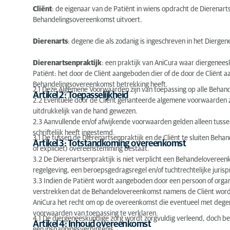
Cliënt
: de eigenaar van de Patiënt in wiens opdracht de Dierenart
Behandelingsovereenkomst uitvoert.
Dierenarts
: degene die als zodanig is ingeschreven in het Dierge
Dierenartsenpraktijk
: een praktijk van AniCura waar diergenee
Patiënt: het door de Cliënt aangeboden dier of de door de Cliënt
Behandelingsovereenkomst betrekking heeft.
2.1 Deze Algemene Voorwaarden zijn van toepassing op alle Behand
Artikel 2: Toepasselijkheid
2.2 Eventuele door de Cliënt gehanteerde algemene voorwaarden zi
uitdrukkelijk van de hand gewezen.
2.3 Aanvullende en/of afwijkende voorwaarden gelden alleen tussen
schriftelijk heeft ingestemd.
3.1 De tussen de Dierenartsenpraktijk en de Cliënt te sluiten Be
Artikel 3: Totstandkoming overeenkomst
of expliciet) overeenstemming bestaat.
3.2 De Dierenartsenpraktijk is niet verplicht een Behandelovereenko
regelgeving, een beroepsgedragsregel en/of tuchtrechtelijke juris
3.3 Indien de Patiënt wordt aangeboden door een persoon of organis
verstrekken dat de Behandelovereenkomst namens de Cliënt wordt 
AniCura het recht om op de overeenkomst die eventueel met dege
voorwaarden van toepassing te verklaren.
4.1 De diergeneeskundige zorg wordt zorgvuldig verleend, doch be
Artikel 4: Inhoud overeenkomst
een inspanningsverbintenis.