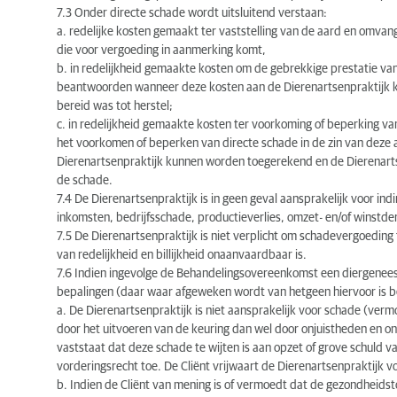
7.3 Onder directe schade wordt uitsluitend verstaan:
a. redelijke kosten gemaakt ter vaststelling van de aard en omvan
die voor vergoeding in aanmerking komt,
b. in redelijkheid gemaakte kosten om de gebrekkige prestatie va
beantwoorden wanneer deze kosten aan de Dierenartsenpraktijk ku
bereid was tot herstel;
c. in redelijkheid gemaakte kosten ter voorkoming of beperking va
het voorkomen of beperken van directe schade in de zin van dez
Dierenartsenpraktijk kunnen worden toegerekend en de Dierenartse
de schade.
7.4 De Dierenartsenpraktijk is in geen geval aansprakelijk voor ind
inkomsten, bedrijfsschade, productieverlies, omzet- en/of winstd
7.5 De Dierenartsenpraktijk is niet verplicht om schadevergoedin
van redelijkheid en billijkheid onaanvaardbaar is.
7.6 Indien ingevolge de Behandelingsovereenkomst een diergenee
bepalingen (daar waar afgeweken wordt van hetgeen hiervoor is b
a. De Dierenartsenpraktijk is niet aansprakelijk voor schade (ve
door het uitvoeren van de keuring dan wel door onjuistheden en on
vaststaat dat deze schade te wijten is aan opzet of grove schuld v
vorderingsrecht toe. De Cliënt vrijwaart de Dierenartsenpraktijk 
b. Indien de Cliënt van mening is of vermoedt dat de gezondheids