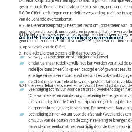
Dierenartsenpraktijk worden opgenomen. Tegen een redelijke vergo
gesprek op de Dierenartsenpraktijk te beluisteren, gedurende een 
8.6 De Cliënt heeft, tegen een redelijke vergoeding, recht op inzag
van de Behandelovereenkomst.
8.7 De Dierenartsenpraktijk heeft het recht om (onderdelen van) de
en/of wetenschappelijk onderzoek, en in een publicatie te verwerke
9.1 De Behandelingsovereenkomst eindigt, zonder dat een opzegter
Artikel 9: Tussentijdse beëindiging overeenkomst
genomen en zonder dat dit tot schadeplichtigheid van de Dierenart
a. op verzoek van de Cliënt;
b. indien de Dierenartsenpraktijk daartoe besluit:
vanwege onvoorziene omstandigheden danwel
omdat van haar redelijkerwijs niet kan worden verlangd de 
redelijke kans (meer) is op een beoogd en/of gewenst resulta
ernstige wijze is verstoord en/of declaraties onbetaald zijn 
de Cliënt onder curatele of bewind is gesteld, failliet is verkl
9.2 Indien een Behandelovereenkomst wordt beëindigd dan worden
Beëindiging tot 48 uur voor de afspraak (weekenddagen niet
10 % van de kosten van de zorg in rekening te brengen die
niet voortijdig door de Cliënt zou zijn beëindigd, tenzij de D
diergeneeskundige zorg te verlenen. De bewijslast daarvan ligt
Beëindiging binnen 48 uur voor de afspraak (weekenddagen n
om 50 % van de kosten van de zorg in rekening te brengen d
Behandelovereenkomst niet voortijdig door de Cliënt zou zijn 