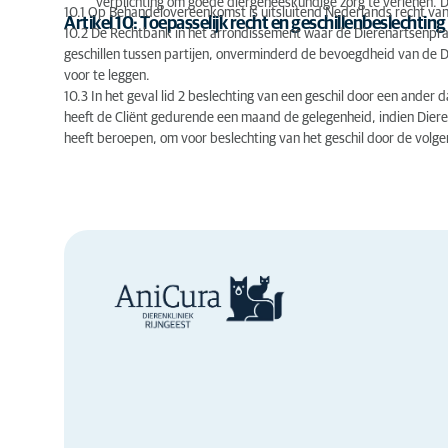
verplichting om goede diergeneeskundige zorg te verlenen. De 
10.1 Op Behandelovereenkomst is uitsluitend Nederlands recht van
Artikel 10: Toepasselijk recht en geschillenbeslechting
10.2 De Rechtbank in het arrondissement waar de Dierenartsenprakt
geschillen tussen partijen, onverminderd de bevoegdheid van de D
voor te leggen.
10.3 In het geval lid 2 beslechting van een geschil door een ander 
heeft de Cliënt gedurende een maand de gelegenheid, indien Dierenar
heeft beroepen, om voor beslechting van het geschil door de volg