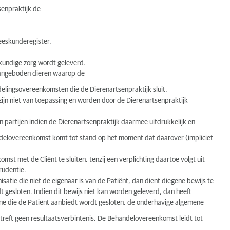
senpraktijk de
neeskunderegister.
skundige zorg wordt geleverd.
 aangeboden dieren waarop de
elingsovereenkomsten die de Dierenartsenpraktijk sluit.
jn niet van toepassing en worden door de Dierenartsenpraktijk
 partijen indien de Dierenartsenpraktijk daarmee uitdrukkelijk en
handelovereenkomst komt tot stand op het moment dat daarover (impliciet
mst met de Cliënt te sluiten, tenzij een verplichting daartoe volgt uit
prudentie.
atie die niet de eigenaar is van de Patiënt, dan dient diegene bewijs te
gesloten. Indien dit bewijs niet kan worden geleverd, dan heeft
ne die de Patiënt aanbiedt wordt gesloten, de onderhavige algemene
treft geen resultaatsverbintenis. De Behandelovereenkomst leidt tot