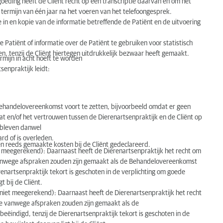
eding heeft de Cliënt recht op een transcriptie daarvan en om het
termijn van één jaar na het voeren van het telefoongesprek.
e in en kopie van de informatie betreffende de Patiënt en de uitvoering
 Patiënt of informatie over de Patiënt te gebruiken voor statistisch
n, tenzij de Cliënt hiertegen uitdrukkelijk bezwaar heeft gemaakt.
mijn in acht hoeft te worden
senpraktijk leidt:
Behandelovereenkomst voort te zetten, bijvoorbeeld omdat er geen
at en/of het vertrouwen tussen de Dierenartsenpraktijk en de Cliënt op
gebleven danwel
aard of is overleden.
 reeds gemaakte kosten bij de Cliënt gedeclareerd.
 meegerekend): Daarnaast heeft de Dierenartsenpraktijk het recht om
 vanwege afspraken zouden zijn gemaakt als de Behandelovereenkomst
ierenartsenpraktijk tekort is geschoten in de verplichting om goede
 bij de Cliënt.
iet meegerekend): Daarnaast heeft de Dierenartsenpraktijk het recht
ie vanwege afspraken zouden zijn gemaakt als de
beëindigd, tenzij de Dierenartsenpraktijk tekort is geschoten in de