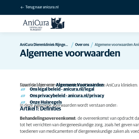
Terug naar anicura.nl
AniCura Dierenkliniek Rijngeest - Rijnsburg
Over ons
Algemene voorwaarden AniCu
Algemene voorwaarden
Download hier onze
Algemene Voorwaarden
.
Naast de algemene voorwaarden gelden binnen AniCura klinieken:
Ons legal beleid - anicura.nl/legal
Ons privacybeleid - anicura.nl/privacy
Onze Huisregels
In deze Algemene Voorwaarden wordt verstaan onder:
Artikel 1: Definities
Behandelingsovereenkomst
: de overeenkomst van opdracht da
tot het verrichten van diergeneeskundige zorg, zoals het geven va
toedienen van medicamenten of diergeneeskundige zaken als voedi