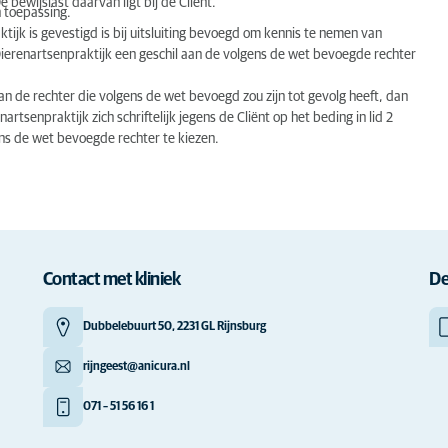
bewijslast daarvan ligt bij de Cliënt.
 toepassing.
ijk is gevestigd is bij uitsluiting bevoegd om kennis te nemen van
ierenartsenpraktijk een geschil aan de volgens de wet bevoegde rechter
dan de rechter die volgens de wet bevoegd zou zijn tot gevolg heeft, dan
tsenpraktijk zich schriftelijk jegens de Cliënt op het beding in lid 2
ens de wet bevoegde rechter te kiezen.
Contact met kliniek
De
Dubbelebuurt 50, 2231 GL Rijnsburg
rijngeest@anicura.nl
071 – 51 56 16 1