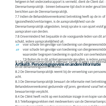
hetgeen in het onderzoeksrapport is vermeld, dient de Client dat -
Dierenartsenpraktijk - binnen bekwame tijd doch in ieder geval bi
berichten aan de Dierenartsenpraktijk.
7.7 Indien de Behandelovereenkomst betrekking heeft op de in- of
(gezondheids)verklaringen, is de aansprakelijkheid van de
Dierenartsenpraktijk uitgesloten, tenzij sprake is van opzet en/of g
aanspraken van derden.
7.8 Onverminderd het bepaalde in de voorgaande leden van dit artik
schuld, iedere aansprakelijkheid uit:
voor schade ten gevolge van toediening van diergeneesmidde
voor schade ten gevolge van toediening van diergeneesmidd
waaronder begrepen toediening in opdracht van overheidsins
7.9 Buiten de in dit artikel genoemde gevallen, is iedere aans
8.1 De Dierenartsenpraktijk is eigenaar van de dragers van informat
Artikel 8: Persoonsgegevens en andere informatie
en de Behandelingsovereenkomst.
8.2 De Dierenartsenpraktijk neemt bij de verwerking van persoon
acht.
8.3 De Dierenartsenpraktijk bewaart de informatie met betrekking 
Behandelovereenkomst gedurende vijf jaren, gerekend vanaf het e
bewaartermijn verplicht.
8.4 De Cliënt heeft recht op een kosteloze inzage in en kopie van d
8.5 Telefoongesprekken met medewerkers van de Dierenartsenpra