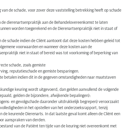
g van de schade, voor zover deze vaststelling betrekking heeft op schade
n de dierenartsenpraktijk aan de Behandelovereenkomst te laten
nnen worden toegerekend en de Dierenartsenpraktijk niet in staat of
n de schade indien de Cliënt aantoont dat deze kosten hebben geleid tot
e algemene voorwaarden en wanneer deze kosten aan de
npraktijk niet in staat of bereid was tot voorkoming of beperking van
irecte schade, zoals gemiste
erving, reputatieschade en gemiste besparingen.
g te betalen indien dit in de gegeven omstandigheden naar maatstaven
skundige keuring wordt uitgevoerd, dan gelden aanvullend de volgende
epaald, gelden de bijzondere, afwijkende bepalingen):
rmogens- en gevolgschade daaronder uitdrukkelijk begrepen) veroorzaakt
volledigheden in het opstellen van het onderzoeksrapport, tenzij
an de keurende Dierenarts. In dat laatste geval komt alleen de Cliënt een
voor aanspraken van derden.
toestand van de Patiënt ten tijde van de keuring niet overeenkomt met