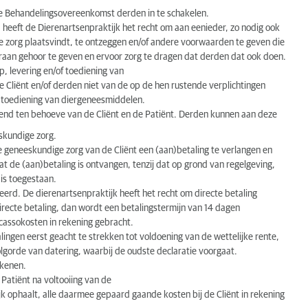
 de Behandelingsovereenkomst derden in te schakelen.
 heeft de Dierenartsenpraktijk het recht om aan eenieder, zo nodig ook
ge zorg plaatsvindt, te ontzeggen en/of andere voorwaarden te geven die
eraan gehoor te geven en ervoor zorg te dragen dat derden dat ook doen.
p, levering en/of toediening van
e Cliënt en/of derden niet van de op de hen rustende verplichtingen
en toediening van diergeneesmiddelen.
tend ten behoeve van de Cliënt en de Patiënt. Derden kunnen aan deze
skundige zorg.
e geneeskundige zorg van de Cliënt een (aan)betaling te verlangen en
 de (aan)betaling is ontvangen, tenzij dat op grond van regelgeving,
 is toegestaan.
eerd. De dierenartsenpraktijk heeft het recht om directe betaling
directe betaling, dan wordt een betalingstermijn van 14 dagen
incassokosten in rekening gebracht.
lingen eerst geacht te strekken tot voldoening van de wettelijke rente,
volgorde van datering, waarbij de oudste declaratie voorgaat.
ekenen.
 Patiënt na voltooiing van de
ijk ophaalt, alle daarmee gepaard gaande kosten bij de Cliënt in rekening