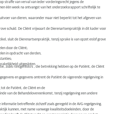
 op straffe van verval van ieder vorderingsrecht jegens de
nnen één week na ontvangst van het onderzoeksrapport schriftelijk te
 uitvoer van dieren, waaronder maar niet beperkt tot het afgeven van
rove schuld. De Cliënt vrijwaart de Dierenartsenpraktijk in dit kader voor
el, sluit de Dierenartsenpraktijk, tenzij sprake is van opzet en/of grove
len door de Cliënt;
elen in opdracht van derden,
tanties;
prakelijkheid uitgesloten.
ie, zoals röntgenfoto's , die betrekking hebben op de Patiënt, de Cliënt
sgegevens en gegevens omtrent de Patiënt de vigerende regelgeving in
tot de Patiënt, de Cliënt en de
inde van de Behandelovereenkomst, tenzij regelgeving een andere
e informatie betreffende zichzelf zoals geregeld in de AVG-regelgeving.
ktijk kunnen, met name vanwege kwaliteitsdoeleinden, door de