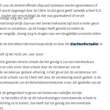
) voor de desbetreffende afspraak kosteloos worden geannuleerd of
 wordt opgezegd door de Cliënt (in dat geval geldt namelijk artikel 9.2).
 zouden zijn verschuldigd als niet was geannuleerd of verzet.
undige zorg niet aan de
nartsenpraktijk daarvan niet binnen bekwame tijd doch in ieder geval
ehoren te ontdekken, op de hoogte heeft gesteld en indien de
er mogelijk, alsnog zorg te dragen voor een deugdelijke prestatie indien
met de betrokken Dierenartsenpraktijk en door het
klachtenformulier
te
eft zij het recht om, voor zover
liënt geleden directe schade die het gevolg is van een toerekenbare
n en voor zover deze schade door de verzekeraar van de
de verzekeraar gedane uitkering. In het geval dat de verzekeraar om
val de schade van de Cliënt niet door de verzekering wordt gedekt, is de
claratiewaarde van de Behandelovereenkomst (voor dat gedeelte van de
ijk de gelegenheid te geven om binnen een redelijke termijn
 te herstellen of de uit die tekortkomingen voortvloeiende schade te
plichting na te komen, dan heeft dat tot gevolg dat een eventuele
kt.