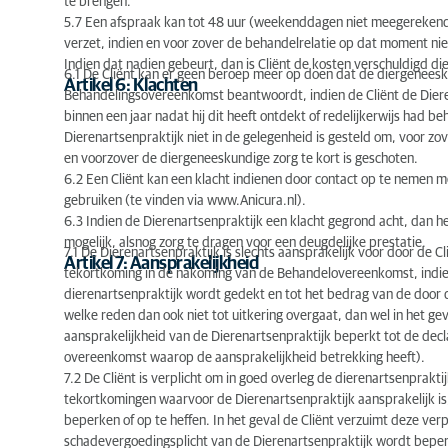
te brengen.
5.7 Een afspraak kan tot 48 uur (weekenddagen niet meegerekend
verzet, indien en voor zover de behandelrelatie op dat moment niet
Indien dat nadien gebeurt, dan is Cliënt de kosten verschuldigd die
6.1 De Cliënt kan er geen beroep meer op doen dat de diergeneesk
Artikel 6: Klachten
Behandelingsovereenkomst beantwoordt, indien de Cliënt de Diere
binnen een jaar nadat hij dit heeft ontdekt of redelijkerwijs had b
Dierenartsenpraktijk niet in de gelegenheid is gesteld om, voor zov
en voorzover de diergeneeskundige zorg te kort is geschoten.
6.2 Een Cliënt kan een klacht indienen door contact op te nemen 
gebruiken (te vinden via www.Anicura.nl).
6.3 Indien de Dierenartsenpraktijk een klacht gegrond acht, dan he
mogelijk, alsnog zorg te dragen voor een deugdelijke prestatie.
7.1 De Dierenartsenpraktijk is slechts aansprakelijk voor door de C
Artikel 7: Aansprakelijkheid
tekortkoming in de nakoming van de Behandelovereenkomst, indie
dierenartsenpraktijk wordt gedekt en tot het bedrag van de door 
welke reden dan ook niet tot uitkering overgaat, dan wel in het ge
aansprakelijkheid van de Dierenartsenpraktijk beperkt tot de de
overeenkomst waarop de aansprakelijkheid betrekking heeft).
7.2 De Cliënt is verplicht om in goed overleg de dierenartsenprakt
tekortkomingen waarvoor de Dierenartsenpraktijk aansprakelijk is,
beperken of op te heffen. In het geval de Cliënt verzuimt deze ver
schadevergoedingsplicht van de Dierenartsenpraktijk wordt beper