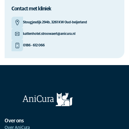
Contact met kliniek
Stougjesdijk 294b, 3261 KW Oud-beijerland
kattenhotel.stroowaert@anicura.nl
0186 - 612 066
Over ons
Over AniCura