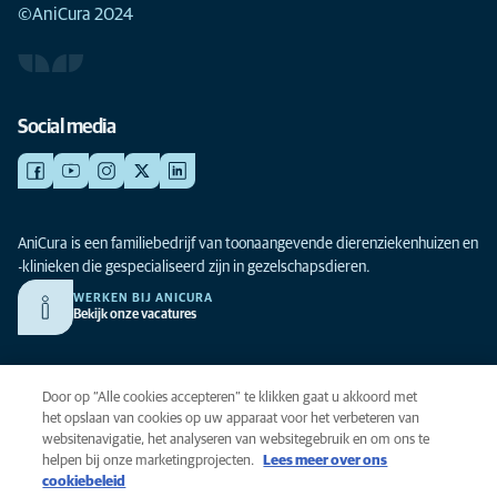
©AniCura 2024
Social media
AniCura is een familiebedrijf van toonaangevende dierenziekenhuizen en
-klinieken die gespecialiseerd zijn in gezelschapsdieren.
WERKEN BIJ ANICURA
Bekijk onze vacatures
Privacy
Door op “Alle cookies accepteren” te klikken gaat u akkoord met
Algemene voorwaarden
het opslaan van cookies op uw apparaat voor het verbeteren van
websitenavigatie, het analyseren van websitegebruik en om ons te
Cookies
helpen bij onze marketingprojecten.
Lees meer over ons
Toegankelijkheid
cookiebeleid