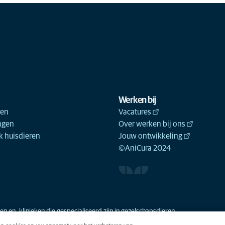
Werken bij
ken
Vacatures
ngen
Over werken bij ons
 huisdieren
Jouw ontwikkeling
©AniCura 2024
n en -klinieken die gespecialiseerd zijn in gezelschapsdieren.