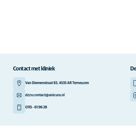
Contact met kliniek
De
Van Diemenstraat 83, 4535 AR Terneuzen
dzzv.contact@anicura.nl
0115 - 61 96 28