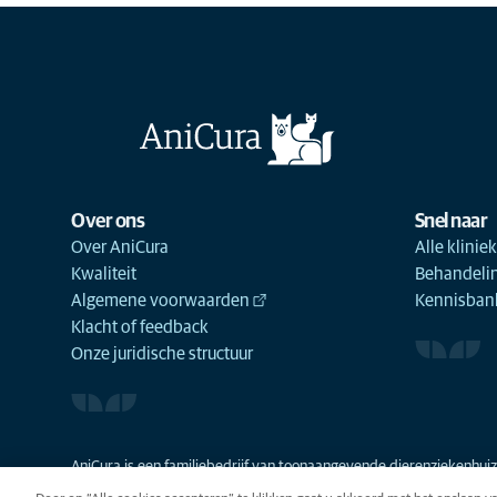
Over ons
Snel naar
Over AniCura
Alle klinie
Kwaliteit
Behandeli
Algemene voorwaarden
Kennisbank
Klacht of feedback
Onze juridische structuur
AniCura is een familiebedrijf van toonaangevende dierenziekenhuize