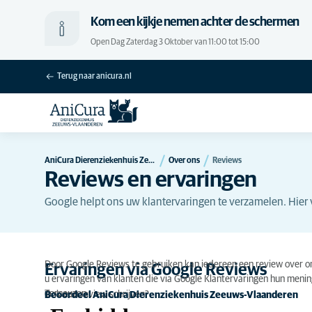
Kom een kijkje nemen achter de schermen
Open Dag Zaterdag 3 Oktober van 11:00 tot 15:00
Terug naar anicura.nl
AniCura Dierenziekenhuis Zeeuws-Vlaanderen
Over ons
Reviews
Reviews en ervaringen
Google helpt ons uw klantervaringen te verzamelen. Hier 
Door Google Reviews te gebruiken kan iedereen een review over ons 
Ervaringen via Google Reviews
u ervaringen van klanten die via Google Klantervaringen hun men
Terneuzen.
Ook een review schrijven?
Beoordeel AniCura Dierenziekenhuis Zeeuws-Vlaanderen