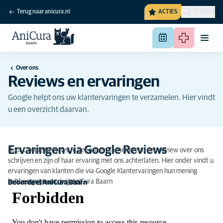
Terug naar anicura.nl
ACTIES
ZOEKEN
Over ons
Reviews en ervaringen
Google helpt ons uw klantervaringen te verzamelen. Hier vindt
u een overzicht daarvan.
Ervaringen via Google Reviews
Door Google Reviews te gebruiken kan iedereen een review over ons
schrijven en zijn of haar ervaring met ons achterlaten. Hier onder vindt u
ervaringen van klanten die via Google Klantervaringen hun mening
hebben gegeven over AniCura Baarn
Ook een review schrijven?
Beoordeel AniCura Baarn