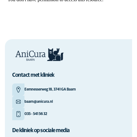
Contact met kliniek
Eemnesserweg 18, 3741 GA Baarn
baarn@anicura.nl
035 - 541 56 32
De kliniek op sociale media