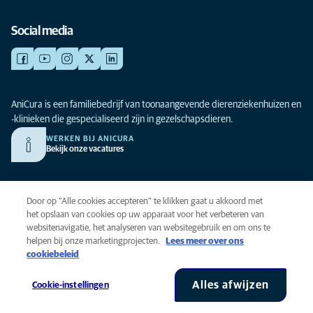
Social media
AniCura is een familiebedrijf van toonaangevende dierenziekenhuizen en
-klinieken die gespecialiseerd zijn in gezelschapsdieren.
WERKEN BIJ ANICURA
Bekijk onze vacatures
Privacy
Door op “Alle cookies accepteren” te klikken gaat u akkoord met
Algemene voorwaarden
het opslaan van cookies op uw apparaat voor het verbeteren van
websitenavigatie, het analyseren van websitegebruik en om ons te
Cookies
helpen bij onze marketingprojecten.
Lees meer over ons
Toegankelijkheid
cookiebeleid
Global Human Rights
AniCura is onderdeel van Mars, Inc © 2026
Alles afwijzen
Cookie-instellingen