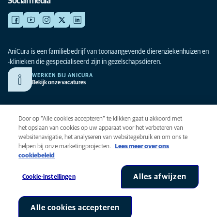
Social media
AniCura is een familiebedrijf van toonaangevende dierenziekenhuizen en
-klinieken die gespecialiseerd zijn in gezelschapsdieren.
WERKEN BIJ ANICURA
Bekijk onze vacatures
Privacy
Door op “Alle cookies accepteren” te klikken gaat u akkoord met
Algemene voorwaarden
het opslaan van cookies op uw apparaat voor het verbeteren van
websitenavigatie, het analyseren van websitegebruik en om ons te
Cookies
helpen bij onze marketingprojecten.
Lees meer over ons
Toegankelijkheid
cookiebeleid
Global Human Rights
AniCura is onderdeel van Mars, Inc © 2026
Alles afwijzen
Cookie-instellingen
Alle cookies accepteren
Cookie-instellingen