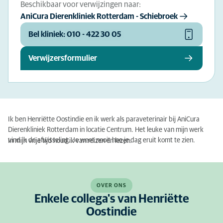
Beschikbaar voor verwijzingen naar:
AniCura Dierenkliniek Rotterdam - Schiebroek
Bel kliniek: 010 - 422 30 05
Verwijzersformulier
Ik ben Henriëtte Oostindie en ik werk als paraveterinair bij AniCura
Dierenkliniek Rotterdam in locatie Centrum. Het leuke van mijn werk
vind ik de afwisseling. Je weet nooit hoe je dag eruit komt te zien.
In mijn vrije tijd houd ik van reizen en lezen.
OVER ONS
Enkele collega's van Henriëtte
Oostindie