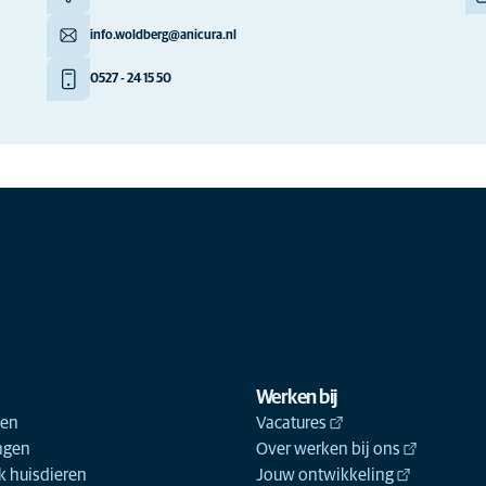
info.woldberg@anicura.nl
0527 - 24 15 50
Werken bij
ken
Vacatures
ngen
Over werken bij ons
 huisdieren
Jouw ontwikkeling