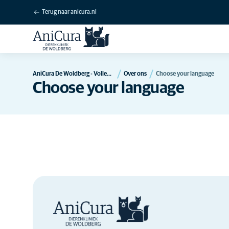
Terug naar anicura.nl
AniCura De Woldberg - Vollenhove
Over ons
Choose your language
Choose your language