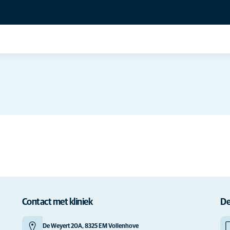
Contact met kliniek
De
De Weyert 20A, 8325 EM Vollenhove