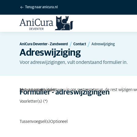
Terug naar anicura.nl
AniCura Deventer - Zandweerd
Contact
Adreswijziging
Adreswijziging
Voor adreswijzigingen, vult onderstaand formulier in.
Met uw naam vinden we u in ons systeem terug, de rest wijzigen w
Alvast hartelijk dank!
Formulier - adreswijzigingen
Voorletter(s)
Tussenvoegsel(s)
Optioneel