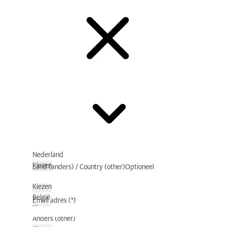
Nederland
Kiezen
Land (anders) / Country (other)
Optioneel
Duitsland (Deutschland)
Kiezen
België
Email adres
Kiezen
Anders (other)