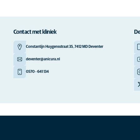
Contact met kliniek
De
Constantijn Huygensstraat 35, 7412 MD Deventer
deventer@anicura.nl
0570 - 641 134