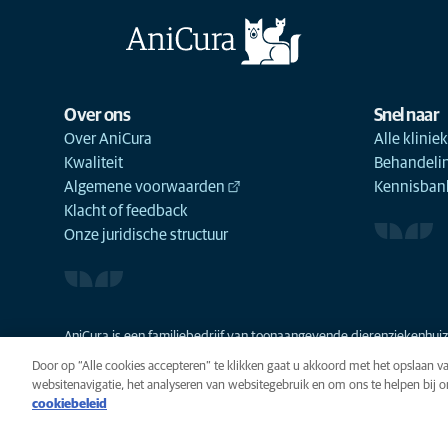
Over ons
Snel naar
Over AniCura
Alle klinie
Kwaliteit
Behandeli
Algemene voorwaarden
Kennisbank
Klacht of feedback
Onze juridische structuur
AniCura is een familiebedrijf van toonaangevende dierenziekenhuize
Door op “Alle cookies accepteren” te klikken gaat u akkoord met het opslaan 
websitenavigatie, het analyseren van websitegebruik en om ons te helpen bij 
cookiebeleid
Privacy
Algemene voorwaarde