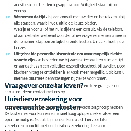
anesthesie- en beademingsapparatuur. Veiligheid staat bij ons
voorop.
We nemen de tijd
- bij een consult met uw dier en betrekken u bij
alle stappen, waarbij we u altijd de keuze bieden.
We zijn er voor u - of het nu is tijdens een consult, via de telefoon,
of aan de balie: we beantwoorden al uw vragen en nemen u mee in
de te nemen stappen en bijbehorende kosten. U maakt hierbij de
keuzes.
Uitgebreide gezondheidscontrole om waar mogelijk ziekte
voor te zijn
- zo besteden we bij vaccinatieconsulten ruim de tijd
en aandacht aan een volledige gezondheidscheck bij uw dier. Door
klachten vroeg te ontdekken is er vaak meer mogelijk. Ook kunt u
hiermee duurdere behandelingen bij ziekte voorkomen.
Vraag over onze tarieven?
Heeft u een vraag over onze tarieven,? We lichten deze graag verder
aan u toe. Neem contact met ons op.
Huisdierverzekering voor
onverwachte zorgkosten
Door een ongeval of ziekte kan uw dier onverwacht zorg nodig hebben.
De kosten hiervoor kunnen soms snel hoog oplopen, zeker als er een
operatie nodig is. Net als bij mensen kunt u zich hiervoor laten
verzekeren, namelijk met een huisdierverzekering. Lees ook: