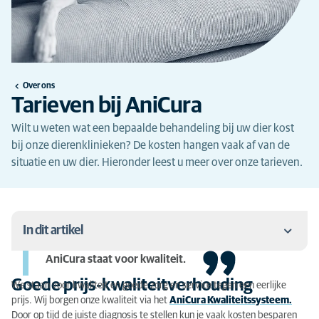
Over ons
Tarieven bij AniCura
Wilt u weten wat een bepaalde behandeling bij uw dier kost
bij onze dierenklinieken? De kosten hangen vaak af van de
situatie en uw dier. Hieronder leest u meer over onze tarieven.
In dit artikel
AniCura staat voor kwaliteit.
Goede prijs-kwaliteitverhouding
Goede prijs-kwaliteitverhouding
We staan voor kwaliteit en goede zorg en service tegen een eerlijke
Tarieven AniCura
prijs. Wij borgen onze kwaliteit via het
AniCura Kwaliteitssysteem.
Door op tijd de juiste diagnosis te stellen kun je vaak kosten besparen