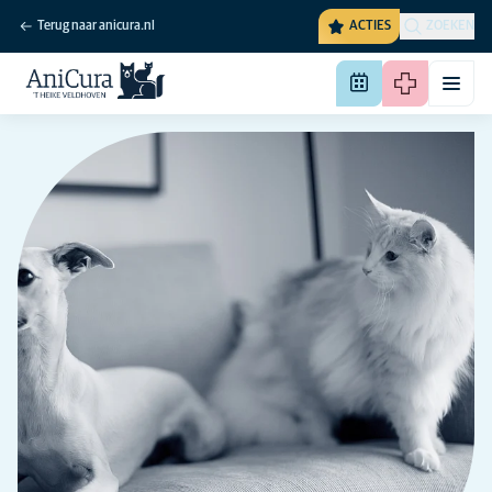
Terug naar anicura.nl
ACTIES
ZOEKEN