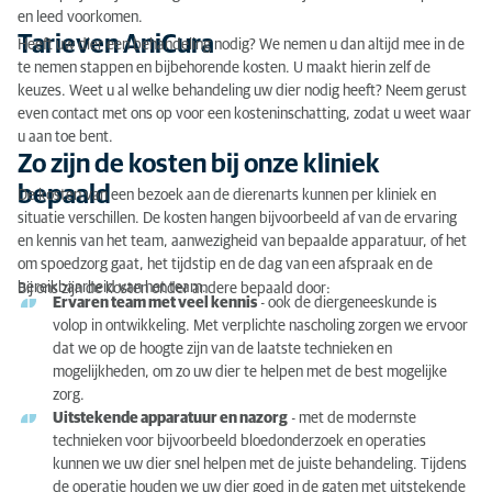
Zo zijn de kosten bij onze kliniek bepaald
en leed voorkomen.
Tarieven AniCura
Heeft uw dier een behandeling nodig? We nemen u dan altijd mee in de
Vraag over onze tarieven?
te nemen stappen en bijbehorende kosten. U maakt hierin zelf de
keuzes. Weet u al welke behandeling uw dier nodig heeft? Neem gerust
Huisdierverzekering voor onverwachte zorgkosten
even contact met ons op voor een kosteninschatting, zodat u weet waar
u aan toe bent.
Zo zijn de kosten bij onze kliniek
bepaald
De kosten van een bezoek aan de dierenarts kunnen per kliniek en
situatie verschillen. De kosten hangen bijvoorbeeld af van de ervaring
en kennis van het team, aanwezigheid van bepaalde apparatuur, of het
om spoedzorg gaat, het tijdstip en de dag van een afspraak en de
bereikbaarheid van het team.
Bij ons zijn de kosten onder andere bepaald door:
Ervaren team met veel kennis
- ook de diergeneeskunde is
volop in ontwikkeling. Met verplichte nascholing zorgen we ervoor
dat we op de hoogte zijn van de laatste technieken en
mogelijkheden, om zo uw dier te helpen met de best mogelijke
zorg.
Uitstekende apparatuur en nazorg
- met de modernste
technieken voor bijvoorbeeld bloedonderzoek en operaties
kunnen we uw dier snel helpen met de juiste behandeling. Tijdens
de operatie houden we uw dier goed in de gaten met uitstekende