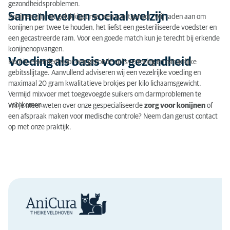
gezondheidsproblemen.
Samenleven en sociaal welzijn
Konijnen zijn het gelukkigst met een soortgenoot. Wij raden aan om
konijnen per twee te houden, het liefst een gesteriliseerde voedster en
een gecastreerde ram. Voor een goede match kun je terecht bij erkende
konijnenopvangen.
Voeding als basis voor gezondheid
Hooi is essentieel voor een gezonde spijsvertering en natuurlijke
gebitsslijtage. Aanvullend adviseren wij een vezelrijke voeding en
maximaal 20 gram kwalitatieve brokjes per kilo lichaamsgewicht.
Vermijd mixvoer met toegevoegde suikers om darmproblemen te
voorkomen.
Wil je meer weten over onze gespecialiseerde
zorg voor konijnen
of
een afspraak maken voor medische controle? Neem dan gerust contact
op met onze praktijk.