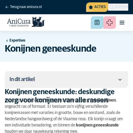
Terug naar anicura.nl
ACTIES
ZOEKEN
Expertises
Konijnen geneeskunde
In dit artikel
Konijnen geneeskunde: deskundige
Konijnen geneeskunde: deskundige zorg voor
zorg voor konijnen van alle rassen
In onze praktijk bieden we gespecialiseerde
zorg voor konijnen
,
konijnen van alle rassen
ongeacht ras of formaat. Er bestaan zo’n vijftig verschillende
konijnenrassen met variaties in grootte, bouw en oorstand, zoals de
Begrip van natuurlijk gedrag helpt bij medische zorg
Nederlandse hangoordwerg of de Vlaamse reus. Elk konijn vraagt om
een individuele benadering, en binnen de
konijnen geneeskunde
Veelvoorkomende aandoeningen bij konijnen
houden we daar nauwkeurig rekening mee.