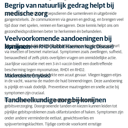
Begrip van natuurlijk gedrag helpt bij
Tandheelkundige zorg bij konijnen
medische zorg
Konijnen zijn van nature groepsdieren die samenleven in uitgebreide
Samenleven en sociaal welzijn
gangenstelsels. Ze communiceren via geuren en gedrag, en brengen veel
tijd door met spelen, rennen en foerageren. Deze kennis helpt ons om
Voeding als basis voor gezondheid
gezondheidsproblemen beter te herkennen én behandelen.
Veelvoorkomende aandoeningen bij
konijnen
Dit zijn twee dodelijke virale ziektes bij konijnen. Verspreiding gebeurt
Myxomatose en RHD (Rabbit Haemorrhagic Disease)
via insecten of besmet materiaal. Symptomen zoals zwellingen, sufheid,
benauwdheid of zelfs plots overlijden vragen om onmiddellijke actie.
Jaarlijkse vaccinatie met een 3-in-1-vaccin biedt een doeltreffende
bescherming tegen myxomatose, RHD1 en RHD2.
In de zomer vormt madenziekte een acuut gevaar. Vliegen leggen eitjes
Madenziekte (myiasis)
in de vacht, waarna de maden de huid binnendringen. Deze aandoening
is pijnlijk en vaak dodelijk. Preventieve maatregelen en snelle actie bij
symptomen zijn cruciaal.
Tandheelkundige zorg bij konijnen
Een belangrijk onderdeel van
konijnen geneeskunde
is
gebitsverzorging. Doorgroeiende tanden en kiezen kunnen leiden tot
pijnlijke gebitsproblemen zoals olifantstanden of haken. Symptomen zijn
onder andere verminderde eetlust, gewichtsverlies en
spijsverteringsklachten. Tijdige controle voorkomt ernstige