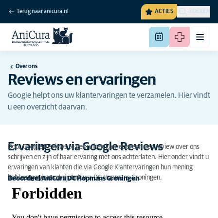
Terug naar anicura.nl
ACTIES
ZOEKEN
Over ons
Reviews en ervaringen
Google helpt ons uw klantervaringen te verzamelen. Hier vindt
u een overzicht daarvan.
Ervaringen via Google Reviews
Door Google Reviews te gebruiken kan iedereen een review over ons
schrijven en zijn of haar ervaring met ons achterlaten. Hier onder vindt u
ervaringen van klanten die via Google Klantervaringen hun mening
hebben gegeven over AniCura DC Hopmans Groningen.
Ook een review schrijven?
Beoordeel AniCura DC Hopmans Groningen