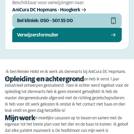
Beschikbaar voor verwijzingen naar:
AniCura DC Hopmans - Hoogkerk
Bel kliniek: 050 - 501 55 00
Verwijzersformulier
Ik ben Reinier Holst en ik werk als dierenarts bij AniCura DC Hopmans.
Opleiding en achtergrond
Voordat ik aan de opleiding tot dierenarts begon heb ik eerst 1 jaar
industrieel ontwerpen gestudeerd. Toen ik echter werd ingeloot voor de
opleiding tot dierenarts heb ik geen moment getwijfeld! Ik heb de
master diergeneeskunde afgerond met de richting gezelschapsdieren.
Ik heb voor dit werk gekozen Ik omdat ik het contact met baas en dier
leuk vindt en geen dag hetzelfde is!
Mijn werk
Ik vind het leuk om moeilijke casussen op te lossen en samen met de
eigenaar tot het beste plan voor het dier en de baas te komen. Ik geloof
dat elke patiënt maatwerk is De hoofdmoot van mijn werk is