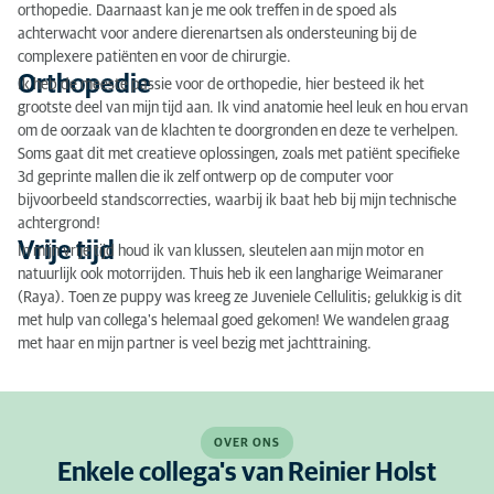
orthopedie. Daarnaast kan je me ook treffen in de spoed als
achterwacht voor andere dierenartsen als ondersteuning bij de
complexere patiënten en voor de chirurgie.
Orthopedie
Ik heb de meeste passie voor de orthopedie, hier besteed ik het
grootste deel van mijn tijd aan. Ik vind anatomie heel leuk en hou ervan
om de oorzaak van de klachten te doorgronden en deze te verhelpen.
Soms gaat dit met creatieve oplossingen, zoals met patiënt specifieke
3d geprinte mallen die ik zelf ontwerp op de computer voor
bijvoorbeeld standscorrecties, waarbij ik baat heb bij mijn technische
achtergrond!
Vrije tijd
In mijn vrije tijd houd ik van klussen, sleutelen aan mijn motor en
natuurlijk ook motorrijden. Thuis heb ik een langharige Weimaraner
(Raya). Toen ze puppy was kreeg ze Juveniele Cellulitis; gelukkig is dit
met hulp van collega's helemaal goed gekomen! We wandelen graag
met haar en mijn partner is veel bezig met jachttraining.
OVER ONS
Enkele collega's van Reinier Holst