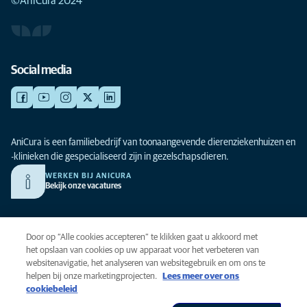
©AniCura 2024
Social media
AniCura is een familiebedrijf van toonaangevende dierenziekenhuizen en
-klinieken die gespecialiseerd zijn in gezelschapsdieren.
WERKEN BIJ ANICURA
Bekijk onze vacatures
Privacy
Door op “Alle cookies accepteren” te klikken gaat u akkoord met
Algemene voorwaarden
het opslaan van cookies op uw apparaat voor het verbeteren van
websitenavigatie, het analyseren van websitegebruik en om ons te
Cookies
helpen bij onze marketingprojecten.
Lees meer over ons
Toegankelijkheid
cookiebeleid
Global Human Rights