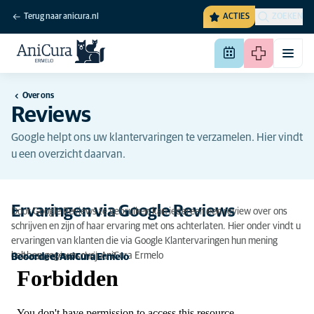
Terug naar anicura.nl
ACTIES
ZOEKEN
Over ons
Reviews
Google helpt ons uw klantervaringen te verzamelen. Hier vindt
u een overzicht daarvan.
Ervaringen via Google Reviews
Door Google Reviews te gebruiken kan iedereen een review over ons
schrijven en zijn of haar ervaring met ons achterlaten. Hier onder vindt u
ervaringen van klanten die via Google Klantervaringen hun mening
hebben gegeven over AniCura Ermelo
Ook een review schrijven?
Beoordeel AniCura Ermelo