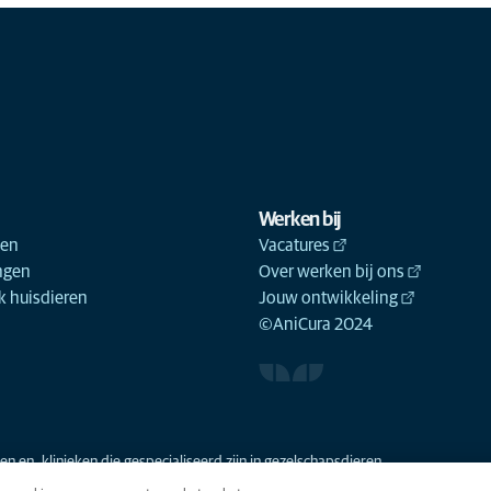
Werken bij
ken
Vacatures
ngen
Over werken bij ons
 huisdieren
Jouw ontwikkeling
©AniCura 2024
n en -klinieken die gespecialiseerd zijn in gezelschapsdieren.