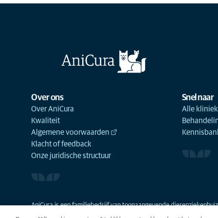
Over ons
Snel naar
Over AniCura
Alle klinie
Kwaliteit
Behandeli
Algemene voorwaarden
Kennisbank
Klacht of feedback
Onze juridische structuur
AniCura is een familiebedrijf van toonaangevende dierenziekenhuize