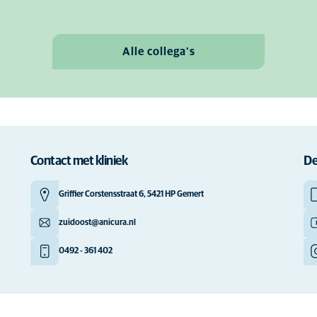
Alle collega's
Contact met kliniek
De
Griffier Corstensstraat 6, 5421 HP Gemert
zuidoost@anicura.nl
0492 - 361 402